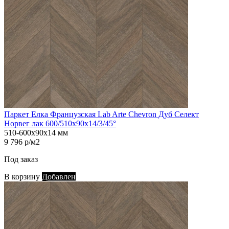
Паркет Елка Французская Lab Arte Chevron Дуб Селект
Норвег лак 600/510х90х14/3/45°
510-600х90х14 мм
9 796 р/м2
Под заказ
В корзину
Добавлен