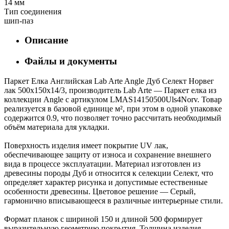
14 мм
Тип соединения
шип-паз
Описание
Файлы и документы
Паркет Елка Английская Lab Arte Angle Дуб Селект Норвег
лак 500х150х14/3, производитель Lab Arte — Паркет елка из
коллекции Angle с артикулом LMAS14150500Uls4Norv. Товар
реализуется в базовой единице м², при этом в одной упаковке
содержится 0.9, что позволяет точно рассчитать необходимый
объём материала для укладки.
Поверхность изделия имеет покрытие UV лак,
обеспечивающее защиту от износа и сохранение внешнего
вида в процессе эксплуатации. Материал изготовлен из
древесины породы Дуб и относится к селекции Селект, что
определяет характер рисунка и допустимые естественные
особенности древесины. Цветовое решение — Серый,
гармонично вписывающееся в различные интерьерные стили.
Формат планок с шириной 150 и длиной 500 формирует
выразительную геометрию покрытия. Толщина изделия