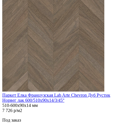
Паркет Елка Французская Lab Arte Chevron Дуб Рустик
Норвег лак 600/510х90х14/3/45°
510-600х90х14 мм
7 726 р/м2
Под заказ