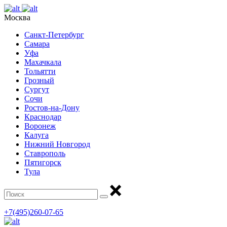
Москва
Санкт-Петербург
Самара
Уфа
Махачкала
Тольятти
Грозный
Сургут
Сочи
Ростов-на-Дону
Краснодар
Воронеж
Калуга
Нижний Новгород
Ставрополь
Пятигорск
Тула
+7(495)260-07-65