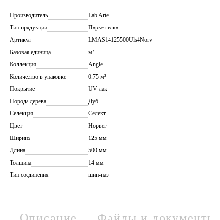
Производитель
Lab Arte
Тип продукции
Паркет елка
Артикул
LMAS14125500Uls4Norv
Базовая единица
м²
Коллекция
Angle
Количество в упаковке
0.75 м²
Покрытие
UV лак
Порода дерева
Дуб
Селекция
Селект
Цвет
Норвег
Ширина
125 мм
Длина
500 мм
Толщина
14 мм
Тип соединения
шип-паз
Описание
Файлы и документы