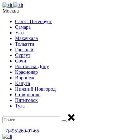
Москва
Санкт-Петербург
Самара
Уфа
Махачкала
Тольятти
Грозный
Сургут
Сочи
Ростов-на-Дону
Краснодар
Воронеж
Калуга
Нижний Новгород
Ставрополь
Пятигорск
Тула
+7(495)260-07-65