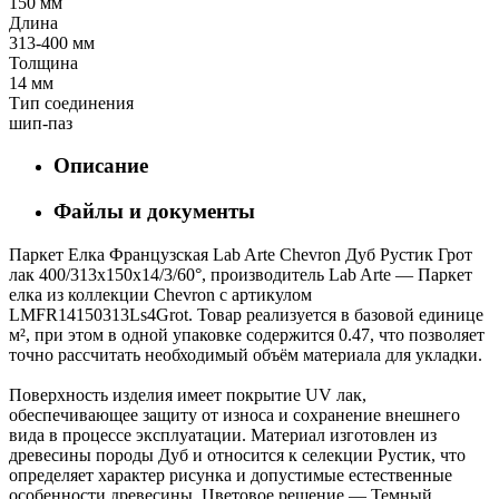
150 мм
Длина
313-400 мм
Толщина
14 мм
Тип соединения
шип-паз
Описание
Файлы и документы
Паркет Елка Французская Lab Arte Chevron Дуб Рустик Грот
лак 400/313х150х14/3/60°, производитель Lab Arte — Паркет
елка из коллекции Chevron с артикулом
LMFR14150313Ls4Grot. Товар реализуется в базовой единице
м², при этом в одной упаковке содержится 0.47, что позволяет
точно рассчитать необходимый объём материала для укладки.
Поверхность изделия имеет покрытие UV лак,
обеспечивающее защиту от износа и сохранение внешнего
вида в процессе эксплуатации. Материал изготовлен из
древесины породы Дуб и относится к селекции Рустик, что
определяет характер рисунка и допустимые естественные
особенности древесины. Цветовое решение — Темный,