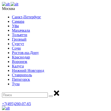
Москва
Санкт-Петербург
Самара
Уфа
Махачкала
Тольятти
Грозный
Сургут
Сочи
Ростов-на-Дону
Краснодар
Воронеж
Калуга
Нижний Новгород
Ставрополь
Пятигорск
Тула
+7(495)260-07-65