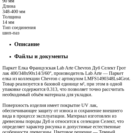
90 мм
Длина
348-400 мм
Толщина
14 мм
Тип соединения
шип-паз
Описание
Файлы и документы
Паркет Елка Французская Lab Arte Chevron Дуб Селект Грот
лак 400/348х90х14/3/60°, производитель Lab Arte — Паркет
елка из коллекции Chevron с артикулом LMFS1490348Ls4Grot.
Товар реализуется в базовой единице м², при этом в одной
упаковке содержится 0.313, что позволяет точно рассчитать
необходимый объём материала для укладки.
Поверхность изделия имеет покрытие UV лак,
обеспечивающее защиту от износа и сохранение внешнего
вида в процессе эксплуатации. Материал изготовлен из
древесины породы Дуб и относится к селекции Селект, что
определяет характер рисунка и допустимые естественные
особенности древесины. Цветовое решение — Темный,