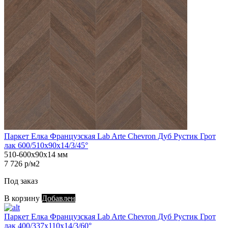
Паркет Елка Французская Lab Arte Chevron Дуб Рустик Грот
лак 600/510х90х14/3/45°
510-600х90х14 мм
7 726 р/м2
Под заказ
В корзину
Добавлен
Паркет Елка Французская Lab Arte Chevron Дуб Рустик Грот
лак 400/337х110х14/3/60°