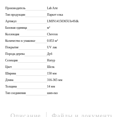
Производитель
Lab Arte
Тип продукции
Паркет елка
Артикул
LMIN14150365Uls4Silk
Базовая единица
м²
Коллекция
Chevron
Количество в упаковке
0.853 м²
Покрытие
UV лак
Порода дерева
Дуб
Селекция
Натур
Цвет
Шелк
Ширина
150 мм
Длина
316-365 мм
Толщина
14 мм
Тип соединения
шип-паз
Описание
Файлы и документы