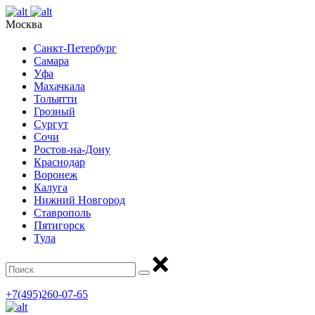
Москва
Санкт-Петербург
Самара
Уфа
Махачкала
Тольятти
Грозный
Сургут
Сочи
Ростов-на-Дону
Краснодар
Воронеж
Калуга
Нижний Новгород
Ставрополь
Пятигорск
Тула
+7(495)260-07-65