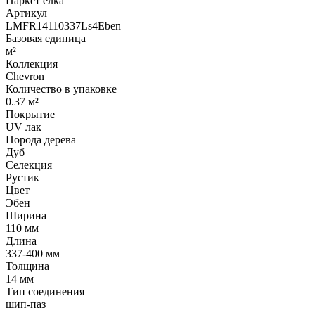
Паркет елка
Артикул
LMFR14110337Ls4Eben
Базовая единица
м²
Коллекция
Chevron
Количество в упаковке
0.37 м²
Покрытие
UV лак
Порода дерева
Дуб
Селекция
Рустик
Цвет
Эбен
Ширина
110 мм
Длина
337-400 мм
Толщина
14 мм
Тип соединения
шип-паз