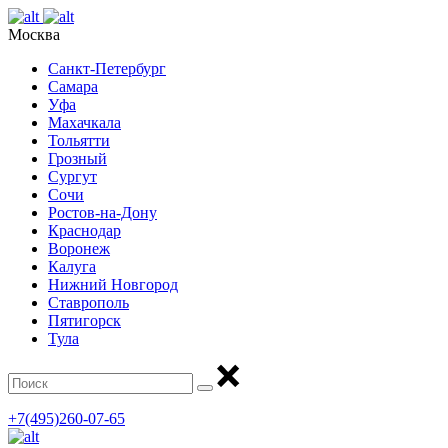
Москва
Санкт-Петербург
Самара
Уфа
Махачкала
Тольятти
Грозный
Сургут
Сочи
Ростов-на-Дону
Краснодар
Воронеж
Калуга
Нижний Новгород
Ставрополь
Пятигорск
Тула
+7(495)260-07-65