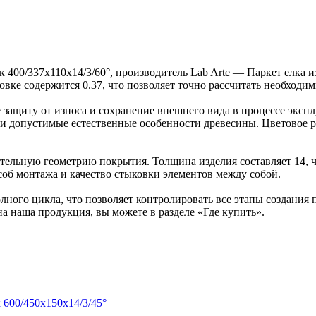
к 400/337х110х14/3/60°, производитель Lab Arte — Паркет елка
ковке содержится 0.37, что позволяет точно рассчитать необходи
защиту от износа и сохранение внешнего вида в процессе эксп
ка и допустимые естественные особенности древесины. Цветово
ельную геометрию покрытия. Толщина изделия составляет 14, ч
об монтажа и качество стыковки элементов между собой.
ного цикла, что позволяет контролировать все этапы создания
на наша продукция, вы можете в разделе «Где купить».
 600/450х150х14/3/45°