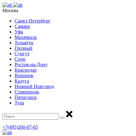
Москва
Санкт-Петербург
Самара
Уфа
Махачкала
Тольятти
Грозный
Сургут
Сочи
Ростов-на-Дону
Краснодар
Воронеж
Калуга
Нижний Новгород
Ставрополь
Пятигорск
Тула
+7(495)260-07-65