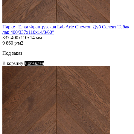
Паркет Елка Французская Lab Arte Chevron Дуб Селект Табак
лак 400/337х110х14/3/60°
337-400х110х14 мм
9 860 р/м2
Под заказ
В корзину
Добавлен