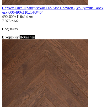
Паркет Елка Французская Lab Arte Chevron Дуб Рустик Табак
лак 600/490х110х14/3/45°
490-600х110х14 мм
7 973 р/м2
Под заказ
В корзину
Добавлен