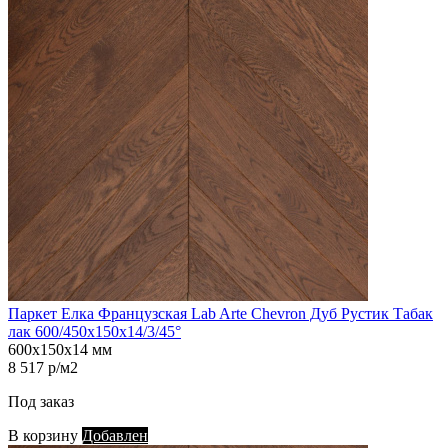
Паркет Елка Французская Lab Arte Chevron Дуб Рустик Табак
лак 600/450х150х14/3/45°
600х150х14 мм
8 517 р/м2
Под заказ
В корзину
Добавлен