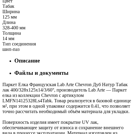
Цвет
Табак
Ширина
125 мм
Длина
328-400 мм
Толщина
14 мм
Тип соединения
шип-паз
Описание
Файлы и документы
Паркет Елка Французская Lab Arte Chevron Дуб Натур Табак
лак 400/328х125х14/3/60°, производитель Lab Arte — Паркет
елка из коллекции Chevron с артикулом
LMFN14125328Ls4Tabk. Товар реализуется в базовой единице
м², при этом в одной упаковке содержится 0.41, что позволяет
точно рассчитать необходимый объём материала для укладки.
Поверхность изделия имеет покрытие UV лак,
обеспечивающее защиту от износа и сохранение внешнего
вида в процессе эксплуатации. Материал изготовлен из