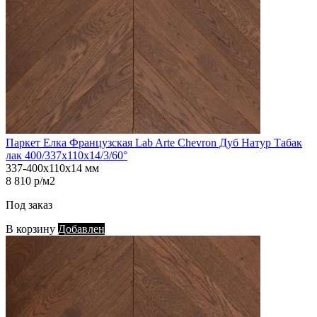
Паркет Елка Французская Lab Arte Chevron Дуб Натур Табак
лак 400/337х110х14/3/60°
337-400х110х14 мм
8 810 р/м2
Под заказ
В корзину
Добавлен