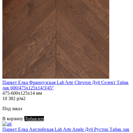
Паркет Елка Французская Lab Arte Chevron Дуб Селект Табак
лак 600/475х125х14/3/45°
475-600х125х14 мм
10 382 р/м2
Под заказ
В корзину
Добавлен
Паркет Елка Английская Lab Arte Angle Дуб Рустик Табак лак