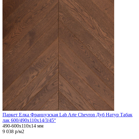
Паркет Елка Французская Lab Arte Chevron Дуб Натур Табак
лак 600/490х110х14/3/45°
490-600х110х14 мм
9 038 р/м2