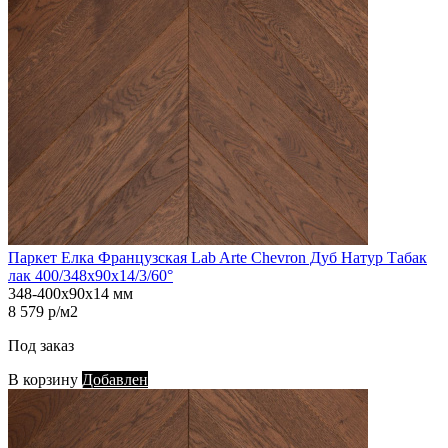
Паркет Елка Французская Lab Arte Chevron Дуб Натур Табак
лак 400/348х90х14/3/60°
348-400х90х14 мм
8 579 р/м2
Под заказ
В корзину
Добавлен