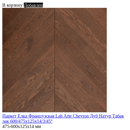
В корзину
Добавлен
Паркет Елка Французская Lab Arte Chevron Дуб Натур Табак
лак 600/475х125х14/3/45°
475-600х125х14 мм