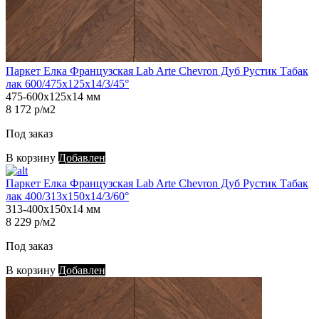
Паркет Елка Французская Lab Arte Chevron Дуб Рустик Табак
лак 600/475х125х14/3/45°
475-600х125х14 мм
8 172 р/м2
Под заказ
В корзину
Добавлен
Паркет Елка Французская Lab Arte Chevron Дуб Рустик Табак
лак 400/313х150х14/3/60°
313-400х150х14 мм
8 229 р/м2
Под заказ
В корзину
Добавлен