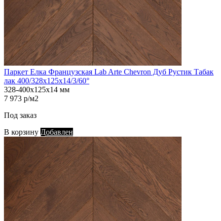
Паркет Елка Французская Lab Arte Chevron Дуб Рустик Табак
лак 400/328х125х14/3/60°
328-400х125х14 мм
7 973 р/м2
Под заказ
В корзину
Добавлен