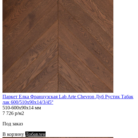
Паркет Елка Французская Lab Arte Chevron Дуб Рустик Табак
лак 600/510х90х14/3/45°
510-600х90х14 мм
7 726 р/м2
Под заказ
В корзину
Добавлен