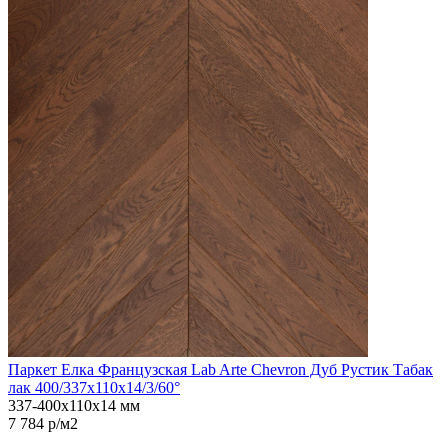
Паркет Елка Французская Lab Arte Chevron Дуб Рустик Табак
лак 400/337х110х14/3/60°
337-400х110х14 мм
7 784 р/м2