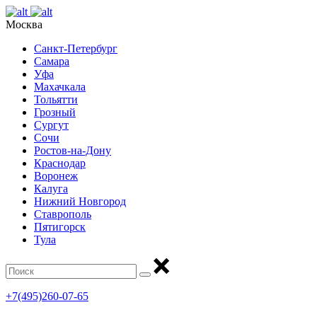
Москва
Санкт-Петербург
Самара
Уфа
Махачкала
Тольятти
Грозный
Сургут
Сочи
Ростов-на-Дону
Краснодар
Воронеж
Калуга
Нижний Новгород
Ставрополь
Пятигорск
Тула
+7(495)260-07-65