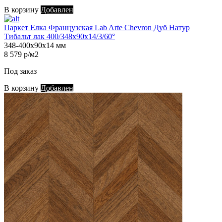
В корзину
Добавлен
Паркет Елка Французская Lab Arte Chevron Дуб Натур
Тибальт лак 400/348х90х14/3/60°
348-400х90х14 мм
8 579 р/м2
Под заказ
В корзину
Добавлен