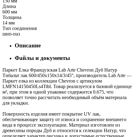
150 мм
Длина
600 мм
Толщина
14 мм
Тип соединения
шип-паз
Описание
Файлы и документы
Паркет Елка Французская Lab Arte Chevron Дуб Натур
Тибальт лак 600/450х150х14/3/45°, производитель Lab Arte —
Паркет елка из коллекции Chevron с артикулом
LMFN14150450Ls4Tibl. Товар реализуется в базовой единице
м², при этом в одной упаковке содержится 0.675, что
позволяет точно рассчитать необходимый объём материала
для укладки.
Поверхность изделия имеет покрытие UV лак,
обеспечивающее защиту от износа и сохранение внешнего
вида в процессе эксплуатации. Материал изготовлен из
древесины породы Дуб и относится к селекции Натур, что
определяет характер рисунка и допустимые естественные