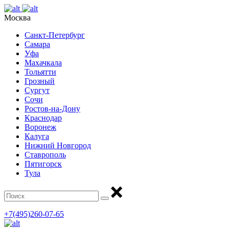
Москва
Санкт-Петербург
Самара
Уфа
Махачкала
Тольятти
Грозный
Сургут
Сочи
Ростов-на-Дону
Краснодар
Воронеж
Калуга
Нижний Новгород
Ставрополь
Пятигорск
Тула
+7(495)260-07-65