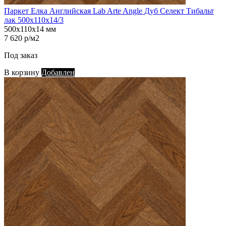
Паркет Елка Английская Lab Arte Angle Дуб Селект Тибальт
лак 500х110х14/3
500х110х14 мм
7 620 р/м2
Под заказ
В корзину
Добавлен