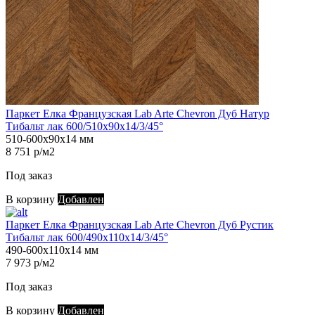
Паркет Елка Французская Lab Arte Chevron Дуб Натур
Тибальт лак 600/510х90х14/3/45°
510-600х90х14 мм
8 751 р/м2
Под заказ
В корзину
Добавлен
Паркет Елка Французская Lab Arte Chevron Дуб Рустик
Тибальт лак 600/490х110х14/3/45°
490-600х110х14 мм
7 973 р/м2
Под заказ
В корзину
Добавлен