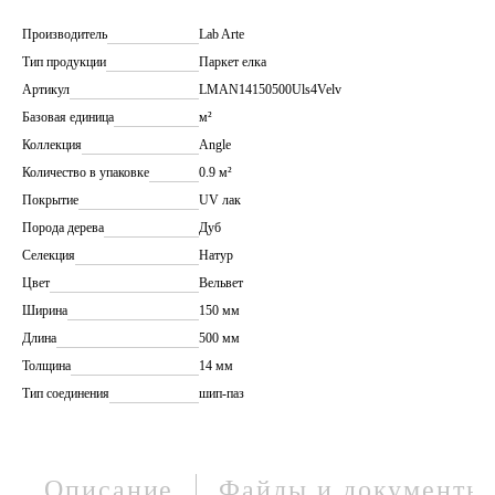
Производитель
Lab Arte
Тип продукции
Паркет елка
Артикул
LMAN14150500Uls4Velv
Базовая единица
м²
Коллекция
Angle
Количество в упаковке
0.9 м²
Покрытие
UV лак
Порода дерева
Дуб
Селекция
Натур
Цвет
Вельвет
Ширина
150 мм
Длина
500 мм
Толщина
14 мм
Тип соединения
шип-паз
Описание
Файлы и документы