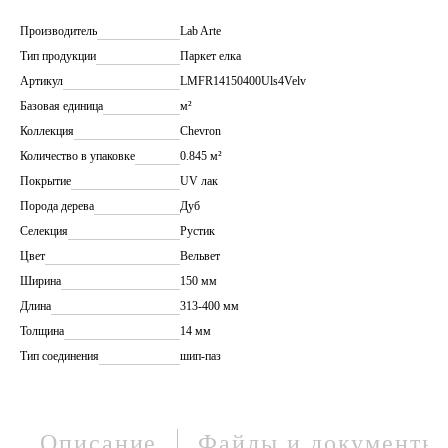
Производитель
Lab Arte
Тип продукции
Паркет елка
Артикул
LMFR14150400Uls4Velv
Базовая единица
м²
Коллекция
Chevron
Количество в упаковке
0.845 м²
Покрытие
UV лак
Порода дерева
Дуб
Селекция
Рустик
Цвет
Вельвет
Ширина
150 мм
Длина
313-400 мм
Толщина
14 мм
Тип соединения
шип-паз
Описание
Файлы и документы