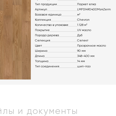
Тип продукции
Паркет елка
Артикул
LMFS1490400Ms4Zerm
Базовая единица
м²
Коллекция
Chevron
Количество в упаковке
1.128 м²
Покрытие
UV масло
Порода дерева
Дуб
Селекция
Селект
Цвет
Прозрачное масло
Ширина
90 мм
Длина
348-400 мм
Толщина
14 мм
Тип соединения
шип-паз
лы и документы