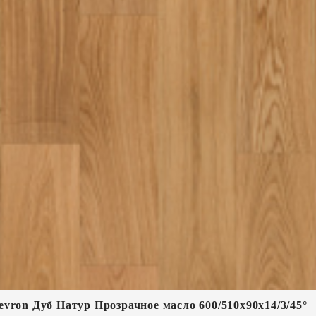
vron Дуб Натур Прозрачное масло 600/510х90х14/3/45°