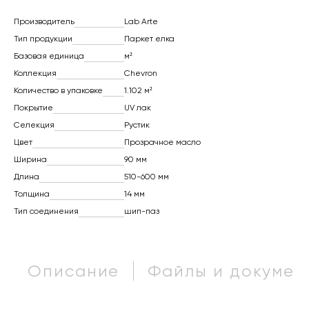
Производитель
Lab Arte
Тип продукции
Паркет елка
Базовая единица
м²
Коллекция
Chevron
Количество в упаковке
1.102 м²
Покрытие
UV лак
Селекция
Рустик
Цвет
Прозрачное масло
Ширина
90 мм
Длина
510-600 мм
Толщина
14 мм
Тип соединения
шип-паз
Описание
Файлы и докумен