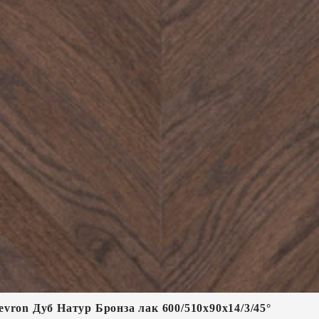
vron Дуб Натур Бронза лак 600/510х90х14/3/45°