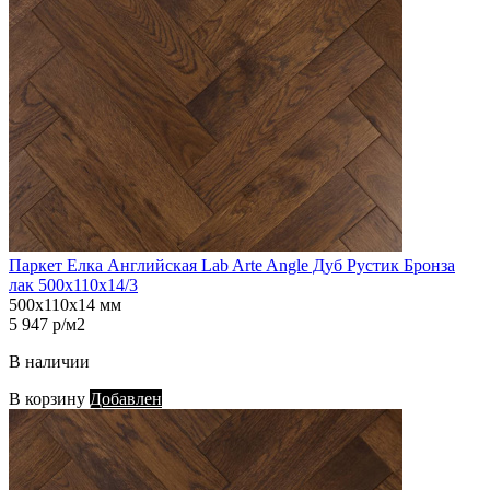
Паркет Елка Английская Lab Arte Angle Дуб Рустик Бронза
лак 500х110х14/3
500х110х14 мм
5 947 р/м2
В наличии
В корзину
Добавлен