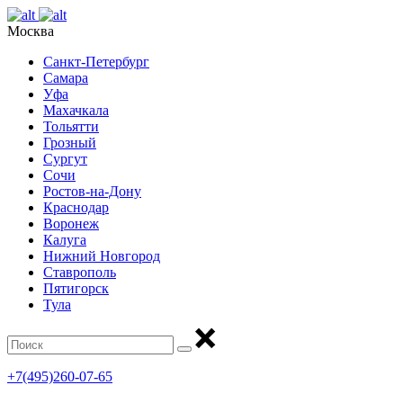
Москва
Санкт-Петербург
Самара
Уфа
Махачкала
Тольятти
Грозный
Сургут
Сочи
Ростов-на-Дону
Краснодар
Воронеж
Калуга
Нижний Новгород
Ставрополь
Пятигорск
Тула
+7(495)260-07-65