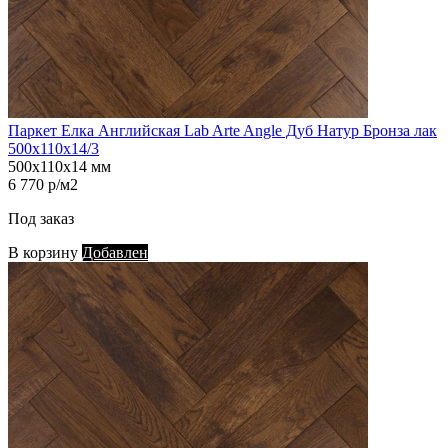
Паркет Елка Английская Lab Arte Angle Дуб Натур Бронза лак
500х110х14/3
500х110х14 мм
6 770 р/м2
Под заказ
В корзину
Добавлен