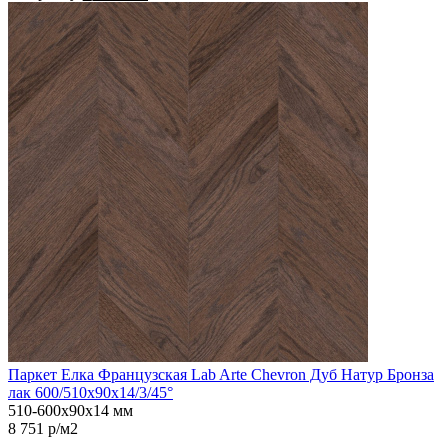
Паркет Елка Французская Lab Arte Chevron Дуб Натур Бронза
лак 600/510х90х14/3/45°
510-600х90х14 мм
8 751 р/м2