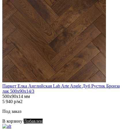
Паркет Елка Английская Lab Arte Angle Дуб Рустик Бронза
лак 500х90х14/3
500х90х14 мм
5 940 р/м2
Под заказ
В корзину
Добавлен