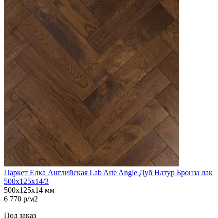
Паркет Елка Английская Lab Arte Angle Дуб Натур Бронза лак
500х125х14/3
500х125х14 мм
6 770 р/м2
Под заказ