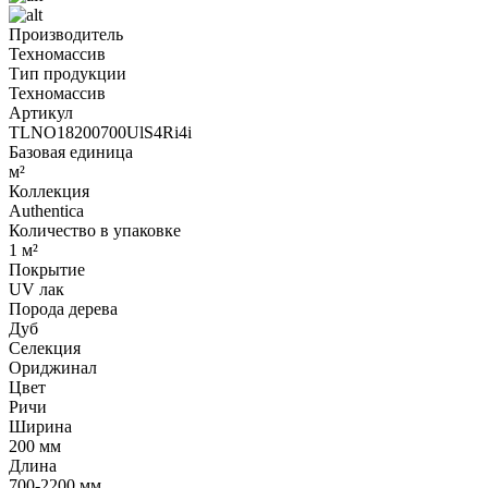
Производитель
Техномассив
Тип продукции
Техномассив
Артикул
TLNO18200700UlS4Ri4i
Базовая единица
м²
Коллекция
Authentica
Количество в упаковке
1 м²
Покрытие
UV лак
Порода дерева
Дуб
Селекция
Ориджинал
Цвет
Ричи
Ширина
200 мм
Длина
700-2200 мм