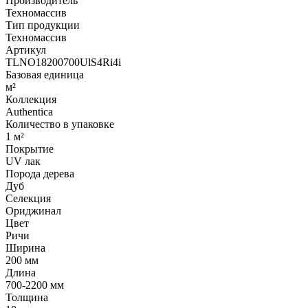
Производитель
Техномассив
Тип продукции
Техномассив
Артикул
TLNO18200700UlS4Ri4i
Базовая единица
м²
Коллекция
Authentica
Количество в упаковке
1 м²
Покрытие
UV лак
Порода дерева
Дуб
Селекция
Ориджинал
Цвет
Ричи
Ширина
200 мм
Длина
700-2200 мм
Толщина