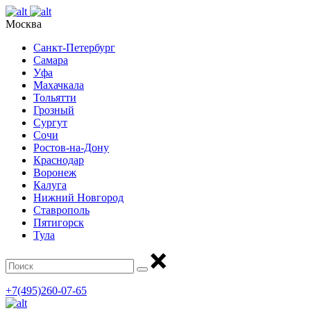
Москва
Санкт-Петербург
Самара
Уфа
Махачкала
Тольятти
Грозный
Сургут
Сочи
Ростов-на-Дону
Краснодар
Воронеж
Калуга
Нижний Новгород
Ставрополь
Пятигорск
Тула
+7(495)260-07-65