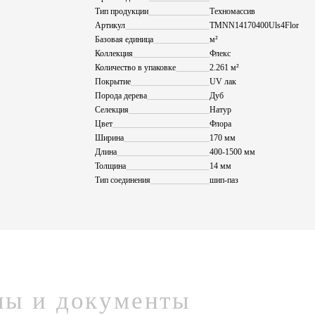
Тип продукции
Техномассив
Артикул
TMNN14170400Uls4Flor
Базовая единица
м²
Коллекция
Флекс
Количество в упаковке
2.261 м²
Покрытие
UV лак
Порода дерева
Дуб
Селекция
Натур
Цвет
Флора
Ширина
170 мм
Длина
400-1500 мм
Толщина
14 мм
Тип соединения
шип-паз
лы и документы