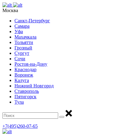
Москва
Санкт-Петербург
Самара
Уфа
Махачкала
Тольятти
Грозный
Сургут
Сочи
Ростов-на-Дону
Краснодар
Воронеж
Калуга
Нижний Новгород
Ставрополь
Пятигорск
Тула
+7(495)260-07-65