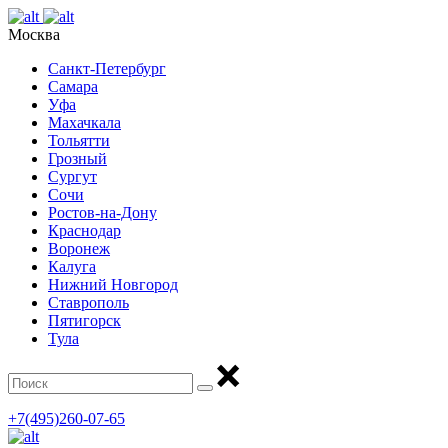
Москва
Санкт-Петербург
Самара
Уфа
Махачкала
Тольятти
Грозный
Сургут
Сочи
Ростов-на-Дону
Краснодар
Воронеж
Калуга
Нижний Новгород
Ставрополь
Пятигорск
Тула
+7(495)260-07-65