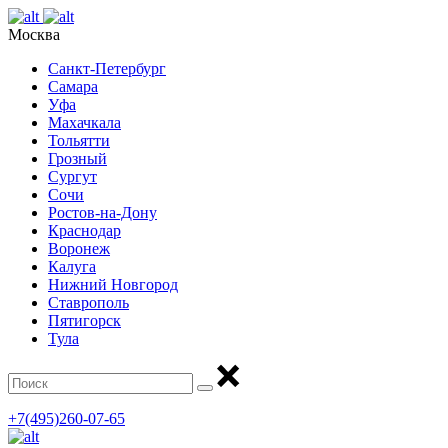
Москва
Санкт-Петербург
Самара
Уфа
Махачкала
Тольятти
Грозный
Сургут
Сочи
Ростов-на-Дону
Краснодар
Воронеж
Калуга
Нижний Новгород
Ставрополь
Пятигорск
Тула
+7(495)260-07-65