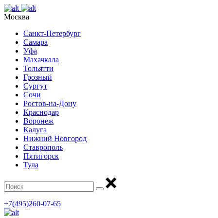
Москва
Санкт-Петербург
Самара
Уфа
Махачкала
Тольятти
Грозный
Сургут
Сочи
Ростов-на-Дону
Краснодар
Воронеж
Калуга
Нижний Новгород
Ставрополь
Пятигорск
Тула
+7(495)260-07-65