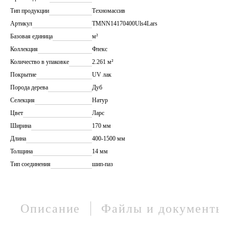
Тип продукции
Техномассив
Артикул
TMNN14170400Uls4Lars
Базовая единица
м²
Коллекция
Флекс
Количество в упаковке
2.261 м²
Покрытие
UV лак
Порода дерева
Дуб
Селекция
Натур
Цвет
Ларс
Ширина
170 мм
Длина
400-1500 мм
Толщина
14 мм
Тип соединения
шип-паз
Описание
Файлы и документы