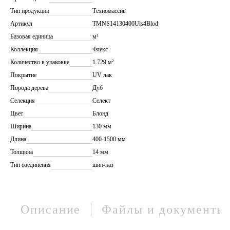
Тип продукции
Техномассив
Артикул
TMNS14130400Uls4Blod
Базовая единица
м²
Коллекция
Флекс
Количество в упаковке
1.729 м²
Покрытие
UV лак
Порода дерева
Дуб
Селекция
Селект
Цвет
Блонд
Ширина
130 мм
Длина
400-1500 мм
Толщина
14 мм
Тип соединения
шип-паз
Описание
Файлы и документы