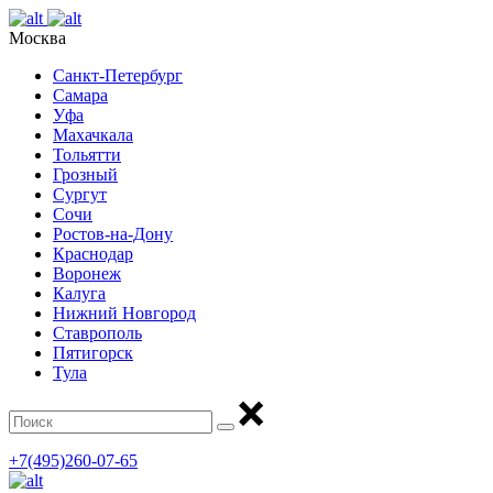
Москва
Санкт-Петербург
Самара
Уфа
Махачкала
Тольятти
Грозный
Сургут
Сочи
Ростов-на-Дону
Краснодар
Воронеж
Калуга
Нижний Новгород
Ставрополь
Пятигорск
Тула
+7(495)260-07-65