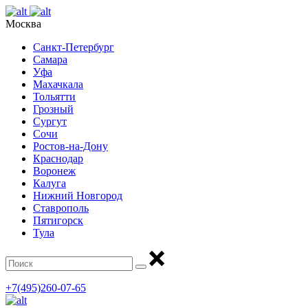
Москва
Санкт-Петербург
Самара
Уфа
Махачкала
Тольятти
Грозный
Сургут
Сочи
Ростов-на-Дону
Краснодар
Воронеж
Калуга
Нижний Новгород
Ставрополь
Пятигорск
Тула
+7(495)260-07-65