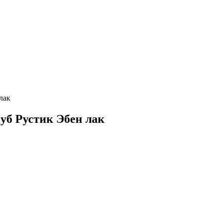
лак
Дуб Рустик Эбен лак