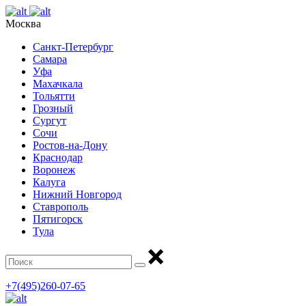
Москва
Санкт-Петербург
Самара
Уфа
Махачкала
Тольятти
Грозный
Сургут
Сочи
Ростов-на-Дону
Краснодар
Воронеж
Калуга
Нижний Новгород
Ставрополь
Пятигорск
Тула
+7(495)260-07-65