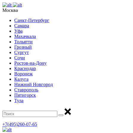
Москва
Санкт-Петербург
Самара
Уфа
Махачкала
Тольятти
Грозный
Сургут
Сочи
Ростов-на-Дону
Краснодар
Воронеж
Калуга
Нижний Новгород
Ставрополь
Пятигорск
Тула
+7(495)260-07-65