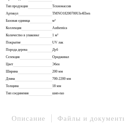
Тип продукции
Техномассив
Артикул
TMNO18200700Uls4Eben
Базовая единица
м²
Коллекция
Authentica
Количество в упаковке
1 м²
Покрытие
UV лак
Порода дерева
Дуб
Селекция
Ориджинал
Цвет
Эбен
Ширина
200 мм
Длина
700-2200 мм
Толщина
18 мм
Тип соединения
шип-паз
Описание
Файлы и документы