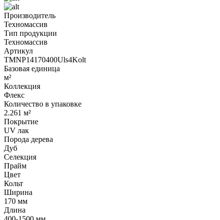
Производитель
Техномассив
Тип продукции
Техномассив
Артикул
TMNP14170400Uls4Kolt
Базовая единица
м²
Коллекция
Флекс
Количество в упаковке
2.261 м²
Покрытие
UV лак
Порода дерева
Дуб
Селекция
Прайм
Цвет
Кольт
Ширина
170 мм
Длина
400-1500 мм