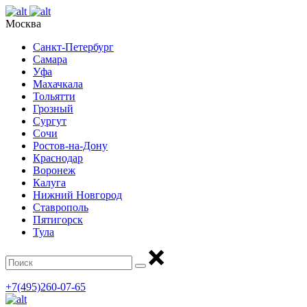
Москва
Санкт-Петербург
Самара
Уфа
Махачкала
Тольятти
Грозный
Сургут
Сочи
Ростов-на-Дону
Краснодар
Воронеж
Калуга
Нижний Новгород
Ставрополь
Пятигорск
Тула
+7(495)260-07-65