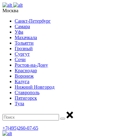
Москва
Санкт-Петербург
Самара
Уфа
Махачкала
Тольятти
Грозный
Сургут
Сочи
Ростов-на-Дону
Краснодар
Воронеж
Калуга
Нижний Новгород
Ставрополь
Пятигорск
Тула
+7(495)260-07-65