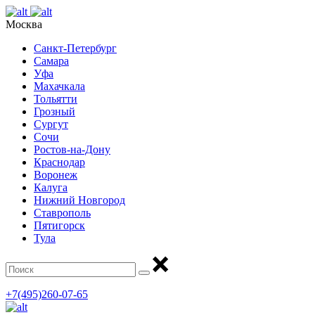
Москва
Санкт-Петербург
Самара
Уфа
Махачкала
Тольятти
Грозный
Сургут
Сочи
Ростов-на-Дону
Краснодар
Воронеж
Калуга
Нижний Новгород
Ставрополь
Пятигорск
Тула
+7(495)260-07-65