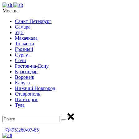
Москва
Санкт-Петербург
Самара
Уфа
Махачкала
Тольятти
Грозный
Сургут
Сочи
Ростов-на-Дону
Краснодар
Воронеж
Калуга
Нижний Новгород
Ставрополь
Пятигорск
Тула
+7(495)260-07-65