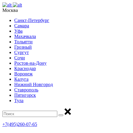
Москва
Санкт-Петербург
Самара
Уфа
Махачкала
Тольятти
Грозный
Сургут
Сочи
Ростов-на-Дону
Краснодар
Воронеж
Калуга
Нижний Новгород
Ставрополь
Пятигорск
Тула
+7(495)260-07-65