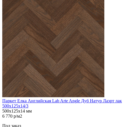
Паркет Елка Английская Lab Arte Angle Дуб Натур Лаэрт лак
500х125х14/3
500х125х14 мм
6 770 р/м2
Под заказ