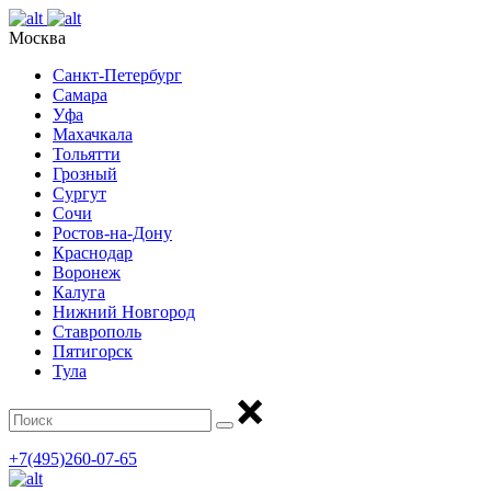
Москва
Санкт-Петербург
Самара
Уфа
Махачкала
Тольятти
Грозный
Сургут
Сочи
Ростов-на-Дону
Краснодар
Воронеж
Калуга
Нижний Новгород
Ставрополь
Пятигорск
Тула
+7(495)260-07-65