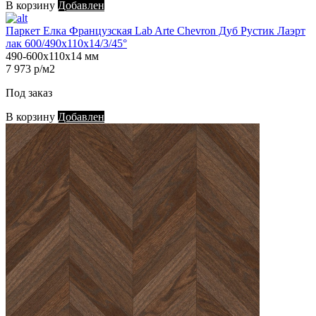
В корзину
Добавлен
Паркет Елка Французская Lab Arte Chevron Дуб Рустик Лаэрт
лак 600/490х110х14/3/45°
490-600х110х14 мм
7 973 р/м2
Под заказ
В корзину
Добавлен