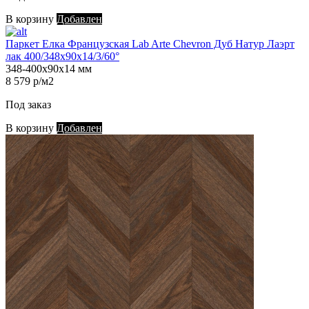
В корзину
Добавлен
Паркет Елка Французская Lab Arte Chevron Дуб Натур Лаэрт
лак 400/348х90х14/3/60°
348-400х90х14 мм
8 579 р/м2
Под заказ
В корзину
Добавлен