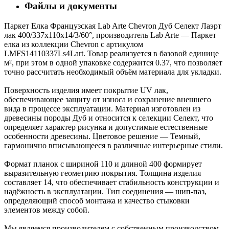
Файлы и документы
Паркет Елка Французская Lab Arte Chevron Дуб Селект Лаэрт
лак 400/337х110х14/3/60°, производитель Lab Arte — Паркет
елка из коллекции Chevron с артикулом
LMFS14110337Ls4Lart. Товар реализуется в базовой единице
м², при этом в одной упаковке содержится 0.37, что позволяет
точно рассчитать необходимый объём материала для укладки.
Поверхность изделия имеет покрытие UV лак,
обеспечивающее защиту от износа и сохранение внешнего
вида в процессе эксплуатации. Материал изготовлен из
древесины породы Дуб и относится к селекции Селект, что
определяет характер рисунка и допустимые естественные
особенности древесины. Цветовое решение — Темный,
гармонично вписывающееся в различные интерьерные стили.
Формат планок с шириной 110 и длиной 400 формирует
выразительную геометрию покрытия. Толщина изделия
составляет 14, что обеспечивает стабильность конструкции и
надёжность в эксплуатации. Тип соединения — шип-паз,
определяющий способ монтажа и качество стыковки
элементов между собой.
Мы являемся производителем с собственным производством