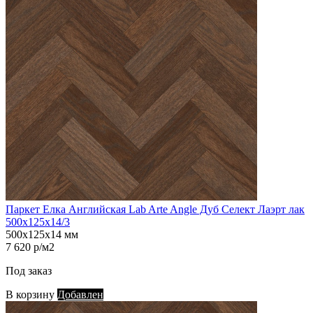
Паркет Елка Английская Lab Arte Angle Дуб Селект Лаэрт лак
500х125х14/3
500х125х14 мм
7 620 р/м2
Под заказ
В корзину
Добавлен