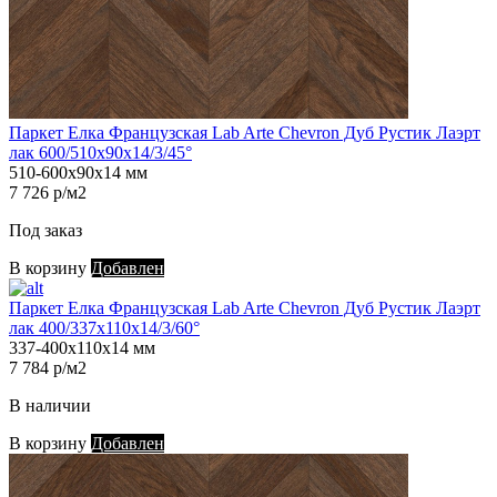
Паркет Елка Французская Lab Arte Chevron Дуб Рустик Лаэрт
лак 600/510х90х14/3/45°
510-600х90х14 мм
7 726 р/м2
Под заказ
В корзину
Добавлен
Паркет Елка Французская Lab Arte Chevron Дуб Рустик Лаэрт
лак 400/337х110х14/3/60°
337-400х110х14 мм
7 784 р/м2
В наличии
В корзину
Добавлен