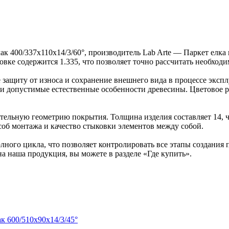
ак 400/337х110х14/3/60°, производитель Lab Arte — Паркет елк
ковке содержится 1.335, что позволяет точно рассчитать необход
защиту от износа и сохранение внешнего вида в процессе эксп
ка и допустимые естественные особенности древесины. Цветово
ельную геометрию покрытия. Толщина изделия составляет 14, ч
об монтажа и качество стыковки элементов между собой.
ного цикла, что позволяет контролировать все этапы создания
на наша продукция, вы можете в разделе «Где купить».
к 600/510х90х14/3/45°