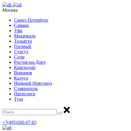
Москва
Санкт-Петербург
Самара
Уфа
Махачкала
Тольятти
Грозный
Сургут
Сочи
Ростов-на-Дону
Краснодар
Воронеж
Калуга
Нижний Новгород
Ставрополь
Пятигорск
Тула
+7(495)260-07-65