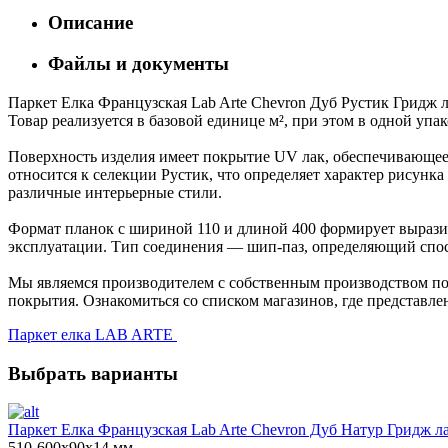
Описание
Файлы и документы
Паркет Елка Французская Lab Arte Chevron Дуб Рустик Гридж л
Товар реализуется в базовой единице м², при этом в одной упа
Поверхность изделия имеет покрытие UV лак, обеспечивающее 
относится к селекции Рустик, что определяет характер рисун
различные интерьерные стили.
Формат планок с шириной 110 и длиной 400 формирует выразит
эксплуатации. Тип соединения — шип-паз, определяющий спос
Мы являемся производителем с собственным производством пол
покрытия. Ознакомиться со списком магазинов, где представле
Паркет елка LAB ARTE
Выбрать варианты
Паркет Елка Французская Lab Arte Chevron Дуб Натур Гридж ла
510-600х90х14 мм