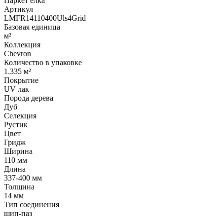
Паркет елка
Артикул
LMFR14110400Uls4Grid
Базовая единица
м²
Коллекция
Chevron
Количество в упаковке
1.335 м²
Покрытие
UV лак
Порода дерева
Дуб
Селекция
Рустик
Цвет
Гридж
Ширина
110 мм
Длина
337-400 мм
Толщина
14 мм
Тип соединения
шип-паз