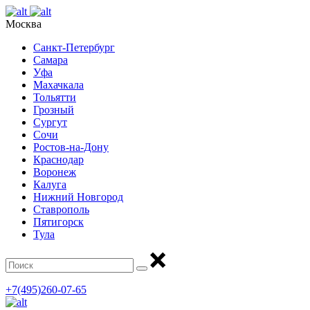
Москва
Санкт-Петербург
Самара
Уфа
Махачкала
Тольятти
Грозный
Сургут
Сочи
Ростов-на-Дону
Краснодар
Воронеж
Калуга
Нижний Новгород
Ставрополь
Пятигорск
Тула
+7(495)260-07-65