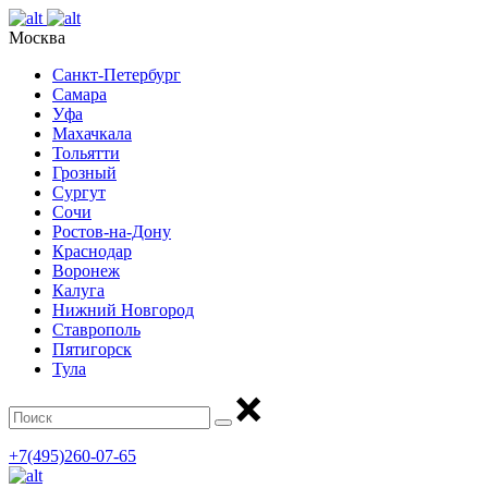
Москва
Санкт-Петербург
Самара
Уфа
Махачкала
Тольятти
Грозный
Сургут
Сочи
Ростов-на-Дону
Краснодар
Воронеж
Калуга
Нижний Новгород
Ставрополь
Пятигорск
Тула
+7(495)260-07-65