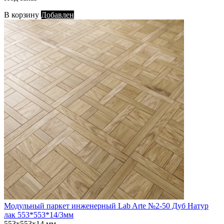
В корзину
Добавлен
Модульный паркет инженерный Lab Arte №2-50 Дуб Натур
лак 553*553*14/3мм
553х553х14 мм