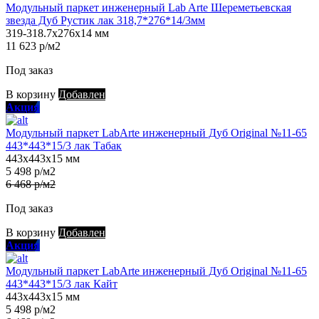
Модульный паркет инженерный Lab Arte Шереметьевская
звезда Дуб Рустик лак 318,7*276*14/3мм
319-318.7х276х14 мм
11 623 р/м2
Под заказ
В корзину
Добавлен
Акция
Модульный паркет LabArte инженерный Дуб Original №11-65
443*443*15/3 лак Табак
443х443х15 мм
5 498 р/м2
6 468 р/м2
Под заказ
В корзину
Добавлен
Акция
Модульный паркет LabArte инженерный Дуб Original №11-65
443*443*15/3 лак Кайт
443х443х15 мм
5 498 р/м2