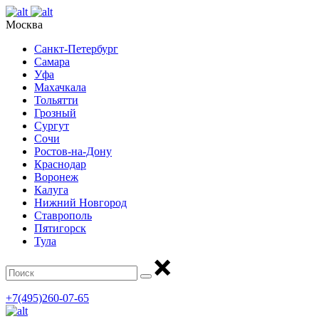
Москва
Санкт-Петербург
Самара
Уфа
Махачкала
Тольятти
Грозный
Сургут
Сочи
Ростов-на-Дону
Краснодар
Воронеж
Калуга
Нижний Новгород
Ставрополь
Пятигорск
Тула
+7(495)260-07-65