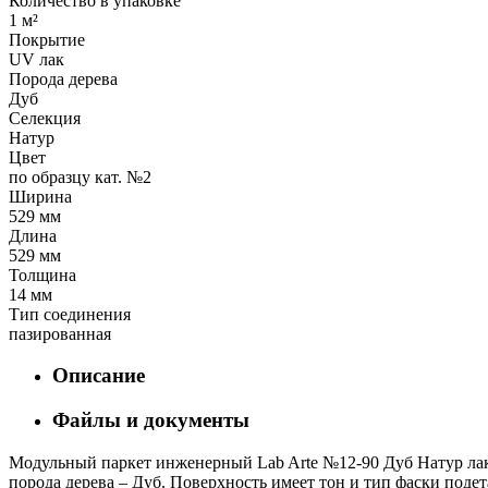
Количество в упаковке
1 м²
Покрытие
UV лак
Порода дерева
Дуб
Селекция
Натур
Цвет
по образцу кат. №2
Ширина
529 мм
Длина
529 мм
Толщина
14 мм
Тип соединения
пазированная
Описание
Файлы и документы
Модульный паркет инженерный Lab Arte №12-90 Дуб Натур лак 
порода дерева – Дуб. Поверхность имеет тон и тип фаски подет