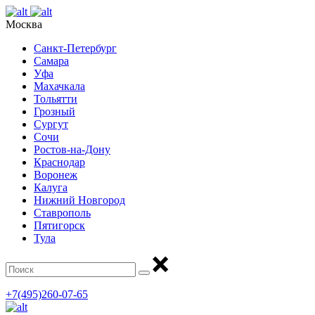
Москва
Санкт-Петербург
Самара
Уфа
Махачкала
Тольятти
Грозный
Сургут
Сочи
Ростов-на-Дону
Краснодар
Воронеж
Калуга
Нижний Новгород
Ставрополь
Пятигорск
Тула
+7(495)260-07-65