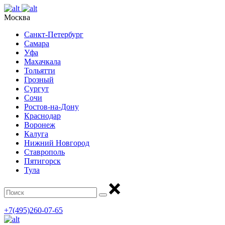
Москва
Санкт-Петербург
Самара
Уфа
Махачкала
Тольятти
Грозный
Сургут
Сочи
Ростов-на-Дону
Краснодар
Воронеж
Калуга
Нижний Новгород
Ставрополь
Пятигорск
Тула
+7(495)260-07-65