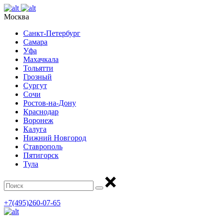
Москва
Санкт-Петербург
Самара
Уфа
Махачкала
Тольятти
Грозный
Сургут
Сочи
Ростов-на-Дону
Краснодар
Воронеж
Калуга
Нижний Новгород
Ставрополь
Пятигорск
Тула
+7(495)260-07-65