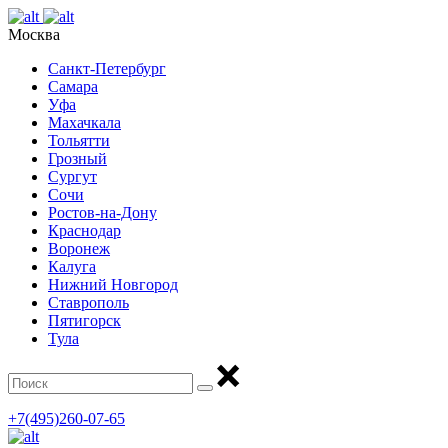
Москва
Санкт-Петербург
Самара
Уфа
Махачкала
Тольятти
Грозный
Сургут
Сочи
Ростов-на-Дону
Краснодар
Воронеж
Калуга
Нижний Новгород
Ставрополь
Пятигорск
Тула
+7(495)260-07-65