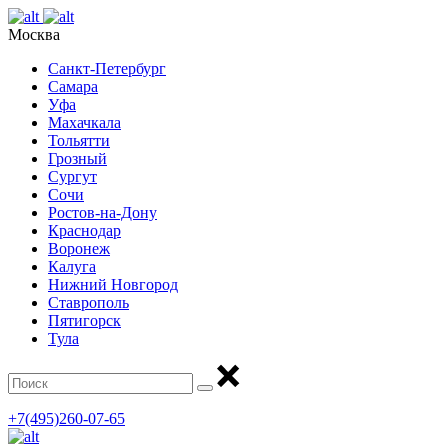
Москва
Санкт-Петербург
Самара
Уфа
Махачкала
Тольятти
Грозный
Сургут
Сочи
Ростов-на-Дону
Краснодар
Воронеж
Калуга
Нижний Новгород
Ставрополь
Пятигорск
Тула
+7(495)260-07-65