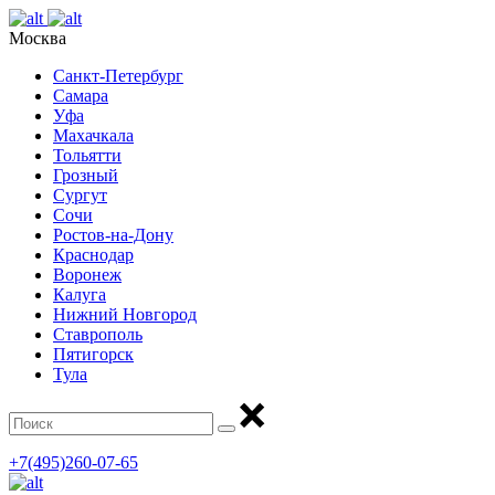
Москва
Санкт-Петербург
Самара
Уфа
Махачкала
Тольятти
Грозный
Сургут
Сочи
Ростов-на-Дону
Краснодар
Воронеж
Калуга
Нижний Новгород
Ставрополь
Пятигорск
Тула
+7(495)260-07-65