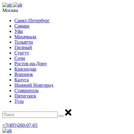
Москва
Санкт-Петербург
Самара
Уфа
Махачкала
Тольятти
Грозный
Сургут
Сочи
Ростов-на-Дону
Краснодар
Воронеж
Калуга
Нижний Новгород
Ставрополь
Пятигорск
Тула
+7(495)260-07-65