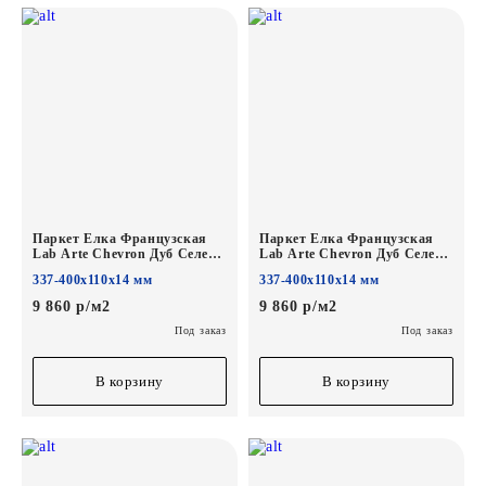
Паркет Елка Французская
Паркет Елка Французская
Lab Arte Chevron Дуб Селект
Lab Arte Chevron Дуб Селект
Блонд лак
Чегет белый лак
337-400х110х14 мм
337-400х110х14 мм
400/337х110х14/3/60°
400/337х110х14/3/60°
9 860 р/м2
9 860 р/м2
Под заказ
Под заказ
В корзину
В корзину