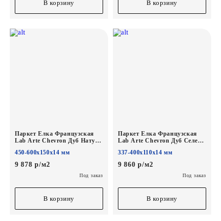
В корзину
В корзину
Паркет Елка Французская
Паркет Елка Французская
Lab Arte Chevron Дуб Натур
Lab Arte Chevron Дуб Селект
Лана лак
Шёлк лак
450-600х150х14 мм
337-400х110х14 мм
600/450х150х14/3/45°
400/337х110х14/3/60°
9 878 р/м2
9 860 р/м2
Под заказ
Под заказ
В корзину
В корзину