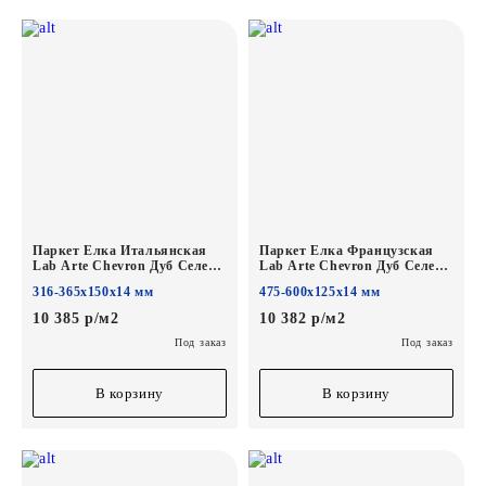
Паркет Елка Итальянская
Паркет Елка Французская
Lab Arte Chevron Дуб Селект
Lab Arte Chevron Дуб Селект
Шёлк лак
Шёлк лак
316-365х150х14 мм
475-600х125х14 мм
365/316х150х14/3/72°
600/475х125х14/3/45°
10 385 р/м2
10 382 р/м2
Под заказ
Под заказ
В корзину
В корзину