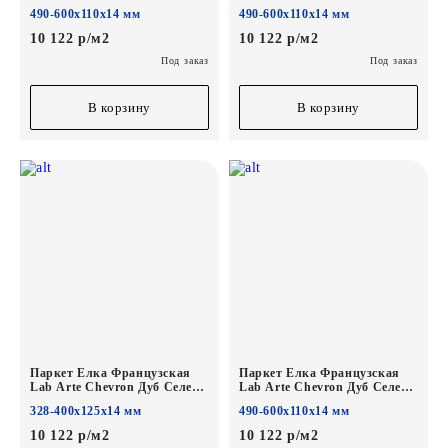
Шёлк лак
Блонд лак
490-600х110х14 мм
490-600х110х14 мм
600/490х110х14/3/45°
600/490х110х14/3/45°
10 122 р/м2
10 122 р/м2
Под заказ
Под заказ
В корзину
В корзину
Паркет Елка Французская
Паркет Елка Французская
Lab Arte Chevron Дуб Селект
Lab Arte Chevron Дуб Селект
Чегет белый лак
Чегет белый лак
328-400х125х14 мм
490-600х110х14 мм
400/328х125х14/3/60°
600/490х110х14/3/45°
10 122 р/м2
10 122 р/м2