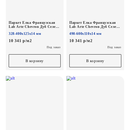
Паркет Елка Французская
Паркет Елка Французская
Lab Arte Chevron Дуб Селект
Lab Arte Chevron Дуб Селект
Лана лак
Лана лак
328-400х125х14 мм
490-600х110х14 мм
400/328х125х14/3/60°
600/490х110х14/3/45°
10 341 р/м2
10 341 р/м2
Под заказ
Под заказ
В корзину
В корзину