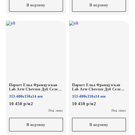
В корзину
В корзину
Паркет Елка Французская
Паркет Елка Французская
Lab Arte Chevron Дуб Селект
Lab Arte Chevron Дуб Селект
Блонд лак
Чегет белый лак
313-400х150х14 мм
313-400х150х14 мм
400/313х150х14/3/60°
400/313х150х14/3/60°
10 450 р/м2
10 450 р/м2
Под заказ
Под заказ
В корзину
В корзину