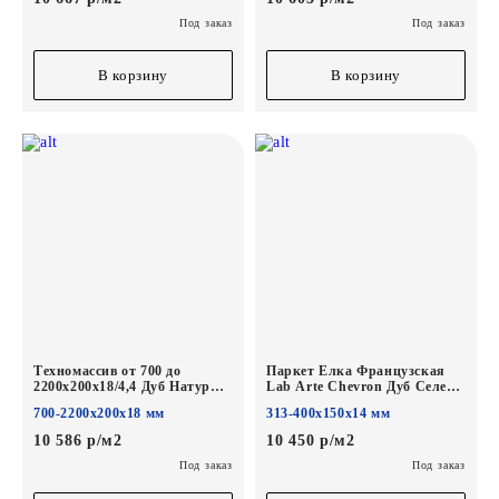
Под заказ
Под заказ
В корзину
В корзину
Техномассив от 700 до
Паркет Елка Французская
2200х200х18/4,4 Дуб Натур
Lab Arte Chevron Дуб Селект
Лана лак
Шёлк лак
700-2200х200х18 мм
313-400х150х14 мм
400/313х150х14/3/60°
10 586 р/м2
10 450 р/м2
Под заказ
Под заказ