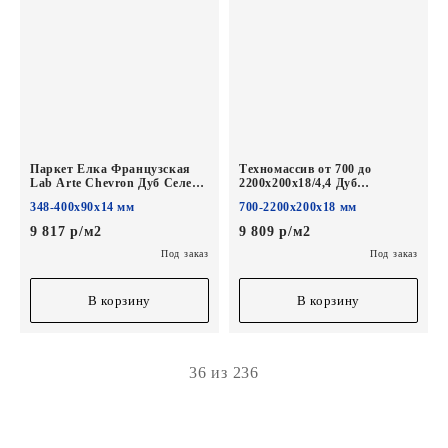
Паркет Елка Французская
Техномассив от 700 до
Lab Arte Chevron Дуб Селект
2200х200х18/4,4 Дуб
Лана лак 400/348х90х14/3/60°
Ориджинал Лана лак
348-400х90х14 мм
700-2200х200х18 мм
9 817 р/м2
9 809 р/м2
Под заказ
Под заказ
В корзину
В корзину
36 из 236