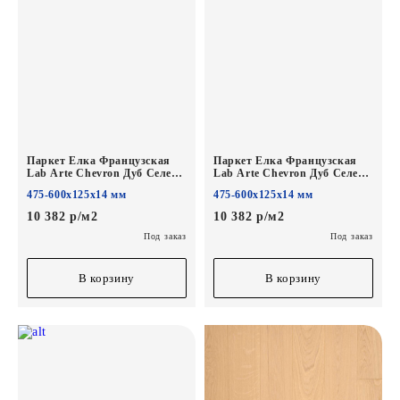
Паркет Елка Французская
Паркет Елка Французская
Lab Arte Chevron Дуб Селект
Lab Arte Chevron Дуб Селект
Блонд лак
Чегет белый лак
475-600х125х14 мм
475-600х125х14 мм
600/475х125х14/3/45°
600/475х125х14/3/45°
10 382 р/м2
10 382 р/м2
Под заказ
Под заказ
В корзину
В корзину