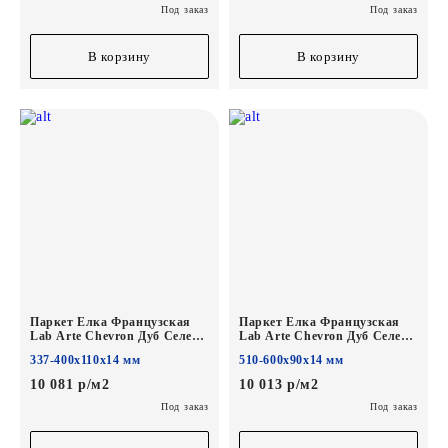
Под заказ
Под заказ
В корзину
В корзину
Паркет Елка Французская
Паркет Елка Французская
Lab Arte Chevron Дуб Селект
Lab Arte Chevron Дуб Селект
Лана лак
Лана лак 600/510х90х14/3/45°
337-400х110х14 мм
510-600х90х14 мм
400/337х110х14/3/60°
10 081 р/м2
10 013 р/м2
Под заказ
Под заказ