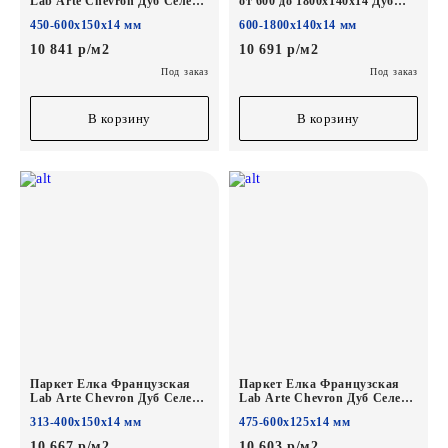
Lab Arte Chevron Дуб Селект
от 600 до 1800х140х14 Дуб
Шёлк лак
Селект Чегет белый лак
450-600х150х14 мм
600-1800х140х14 мм
600/450х150х14/3/45°
10 841 р/м2
10 691 р/м2
Под заказ
Под заказ
В корзину
В корзину
Паркет Елка Французская
Паркет Елка Французская
Lab Arte Chevron Дуб Селект
Lab Arte Chevron Дуб Селект
Лана лак
Лана лак
313-400х150х14 мм
475-600х125х14 мм
400/313х150х14/3/60°
600/475х125х14/3/45°
10 667 р/м2
10 603 р/м2