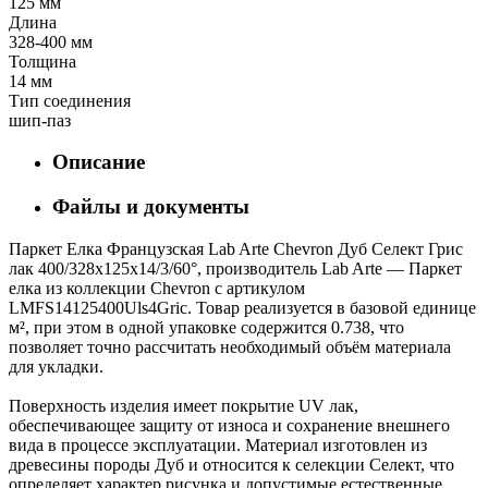
125 мм
Длина
328-400 мм
Толщина
14 мм
Тип соединения
шип-паз
Описание
Файлы и документы
Паркет Елка Французская Lab Arte Chevron Дуб Селект Грис
лак 400/328х125х14/3/60°, производитель Lab Arte — Паркет
елка из коллекции Chevron с артикулом
LMFS14125400Uls4Gric. Товар реализуется в базовой единице
м², при этом в одной упаковке содержится 0.738, что
позволяет точно рассчитать необходимый объём материала
для укладки.
Поверхность изделия имеет покрытие UV лак,
обеспечивающее защиту от износа и сохранение внешнего
вида в процессе эксплуатации. Материал изготовлен из
древесины породы Дуб и относится к селекции Селект, что
определяет характер рисунка и допустимые естественные