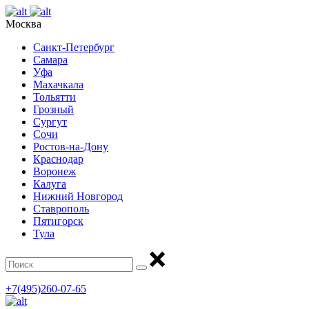
Москва
Санкт-Петербург
Самара
Уфа
Махачкала
Тольятти
Грозный
Сургут
Сочи
Ростов-на-Дону
Краснодар
Воронеж
Калуга
Нижний Новгород
Ставрополь
Пятигорск
Тула
+7(495)260-07-65