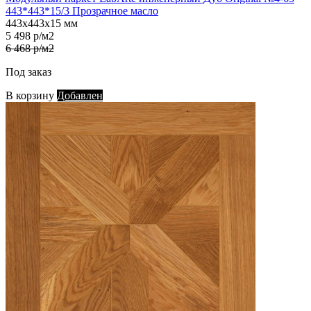
443*443*15/3 Прозрачное масло
443х443х15 мм
5 498 р/м2
6 468 р/м2
Под заказ
В корзину
Добавлен