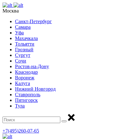
Москва
Санкт-Петербург
Самара
Уфа
Махачкала
Тольятти
Грозный
Сургут
Сочи
Ростов-на-Дону
Краснодар
Воронеж
Калуга
Нижний Новгород
Ставрополь
Пятигорск
Тула
+7(495)260-07-65