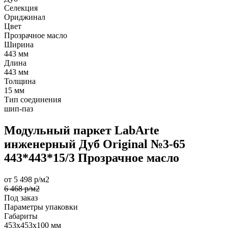
Селекция
Ориджинал
Цвет
Прозрачное масло
Ширина
443 мм
Длина
443 мм
Толщина
15 мм
Тип соединения
шип-паз
Модульный паркет LabArte
инженерный Дуб Original №3-65
443*443*15/3 Прозрачное масло
от 5 498 р/м2
6 468 р/м2
Под заказ
Параметры упаковки
Габариты
453х453х100 мм