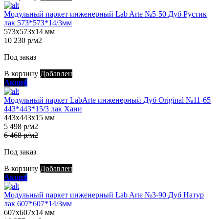
Модульный паркет инженерный Lab Arte №5-50 Дуб Рустик
лак 573*573*14/3мм
573х573х14 мм
10 230 р/м2
Под заказ
В корзину
Добавлен
Акция
Модульный паркет LabArte инженерный Дуб Original №11-65
443*443*15/3 лак Хани
443х443х15 мм
5 498 р/м2
6 468 р/м2
Под заказ
В корзину
Добавлен
Акция
Модульный паркет инженерный Lab Arte №3-90 Дуб Натур
лак 607*607*14/3мм
607х607х14 мм