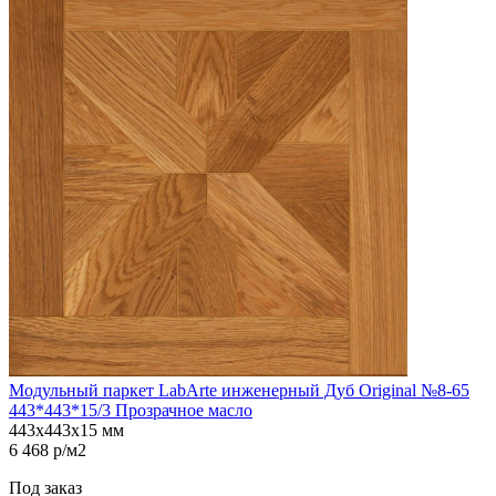
Модульный паркет LabArte инженерный Дуб Original №8-65
443*443*15/3 Прозрачное масло
443х443х15 мм
6 468 р/м2
Под заказ