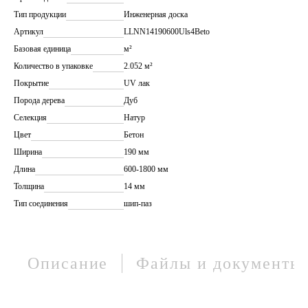
Тип продукции
Инженерная доска
Артикул
LLNN14190600Uls4Beto
Базовая единица
м²
Количество в упаковке
2.052 м²
Покрытие
UV лак
Порода дерева
Дуб
Селекция
Натур
Цвет
Бетон
Ширина
190 мм
Длина
600-1800 мм
Толщина
14 мм
Тип соединения
шип-паз
Описание
Файлы и документы